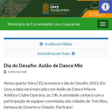
Barra de Fer
Município de Comendador Levy Gasparian
Alter
nave
Audiência Pública
Assistência em Ação
Dia do Desafio: Aulão de Dance Mix
1 mins to read
Nesta quarta-feira (31) acontece o dia do Desafio 2023. Em
Levy, a data será marcada com Aulão de Dance Mix no
Atlético Clube Operário, às 19h. A atividade contará com a
participação de equipes convidadas das cidades de Três Rios,
Santana do Deserto e Chiador. Participe!