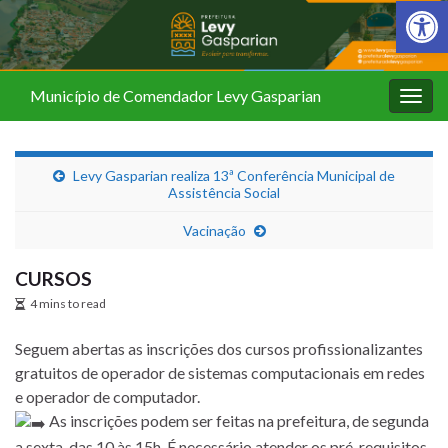
Barra de Fer
Município de Comendador Levy Gasparian
Alter
nave
Levy Gasparian realiza 13ª Conferência Municipal de
Assistência Social
Vacinação
CURSOS
4 mins to read
Seguem abertas as inscrições dos cursos profissionalizantes
gratuitos de operador de sistemas computacionais em redes
e operador de computador.
As inscrições podem ser feitas na prefeitura, de segunda
a sexta, das 10 às 15h. É necessário atender os pré-requisitos