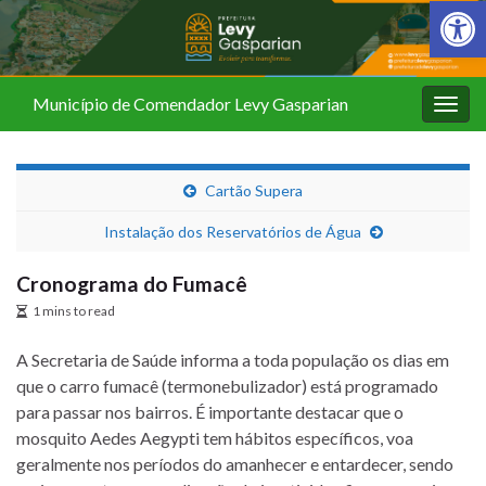
Barra de Fer
Município de Comendador Levy Gasparian
Alter
nave
Cartão Supera
Instalação dos Reservatórios de Água
Cronograma do Fumacê
1 mins to read
A Secretaria de Saúde informa a toda população os dias em
que o carro fumacê (termonebulizador) está programado
para passar nos bairros. É importante destacar que o
mosquito Aedes Aegypti tem hábitos específicos, voa
geralmente nos períodos do amanhecer e entardecer, sendo