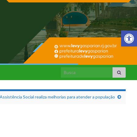
Barra de Fer
Search for:
Assistência Social realiza melhorias para atender a população