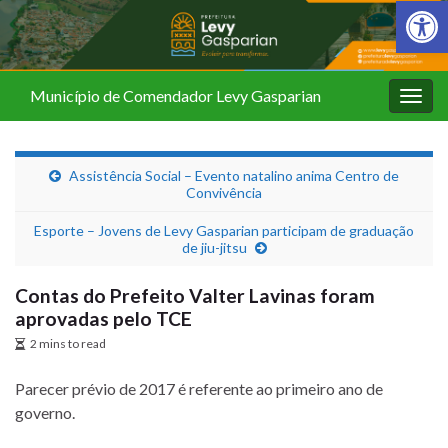
Barra de Fer
Município de Comendador Levy Gasparian
Alter
nave
Assistência Social – Evento natalino anima Centro de
Convivência
Esporte – Jovens de Levy Gasparian participam de graduação
de jiu-jitsu
Contas do Prefeito Valter Lavinas foram
aprovadas pelo TCE
2 mins to read
Parecer prévio de 2017 é referente ao primeiro ano de
governo.