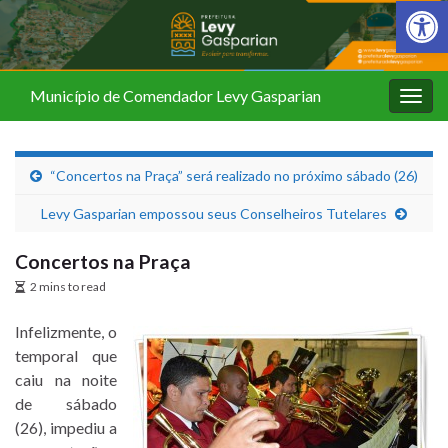
Barra de Fer
Município de Comendador Levy Gasparian
Alter
nave
“Concertos na Praça” será realizado no próximo sábado (26)
Levy Gasparian empossou seus Conselheiros Tutelares
Concertos na Praça
2 mins to read
Infelizmente, o
temporal que
caiu na noite
de sábado
(26), impediu a