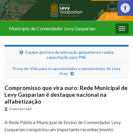
Barra de Fer
Município de Comendador Levy Gasparian
Alter
nave
Equipe gestora da educação gaspariense realiza
capacitação para PNE
Prova de Vida para os aposentados e pensionistas do Levy
Prev
Compromisso que vira ouro: Rede Municipal de
Levy Gasparian é destaque nacional na
alfabetização
3 mins to read
A Rede Pública Municipal de Ensino de Comendador Levy
Gasparian conquistou um importante reconhecimento