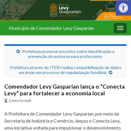
Barra de Fer
Município de Comendador Levy Gasparian
Alter
nave
Prefeitura promove encontro sobre identificação e
prevenção do estresse para professores
Prefeitura através do ITERJ realiza compatibilização de dados
em áreas em processo de regularização fundiária
Comendador Levy Gasparian lança o “Conecta
Levy” para fortalecer a economia local
2 mins to read
A Prefeitura de Comendador Levy Gasparian, por meio da
Secretaria de Indústria e Comércio, lançou o Conecta Levy,
uma iniciativa voltada para impulsionar o desenvolvimento