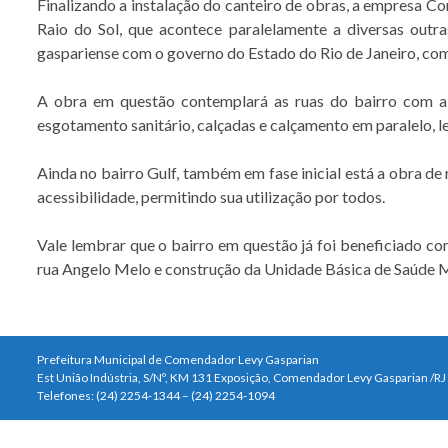
Finalizando a instalação do canteiro de obras, a empresa Co
Raio do Sol, que acontece paralelamente a diversas out
gaspariense com o governo do Estado do Rio de Janeiro, com
A obra em questão contemplará as ruas do bairro com a d
esgotamento sanitário, calçadas e calçamento em paralelo, l
Ainda no bairro Gulf, também em fase inicial está a obra de
acessibilidade, permitindo sua utilização por todos.
Vale lembrar que o bairro em questão já foi beneficiado co
rua Angelo Melo e construção da Unidade Básica de Saúde Ma
Prefeitura Municipal de Comendador Levy Gasparian
Est União Indústria, S/Nº, KM 131 Exposição, Comendador Levy Gasparian /R
Telefones: (24) 2254-1344 – (24) 2254-1094