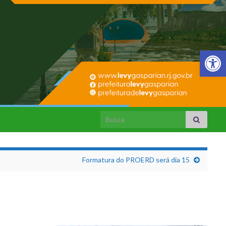
Barra de Fer
Search for:
Formatura do PROERD será dia 15