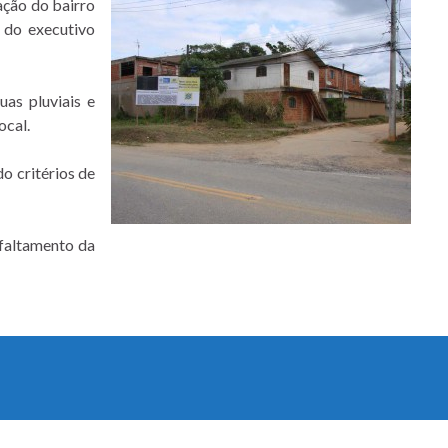
ação do bairro
 do executivo
as pluviais e
ocal.
o critérios de
sfaltamento da