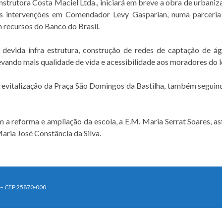
nstrutora Costa Maciel Ltda., iniciará em breve a obra de urbaniz
ras intervenções em Comendador Levy Gasparian, numa parceria
 recursos do Banco do Brasil.
evida infra estrutura, construção de redes de captação de águ
evando mais qualidade de vida e acessibilidade aos moradores do l
 revitalização da Praça São Domingos da Bastilha, também seguind
m a reforma e ampliação da escola, a E.M. Maria Serrat Soares, a
ria José Constância da Silva.
J – CEP 25870-000