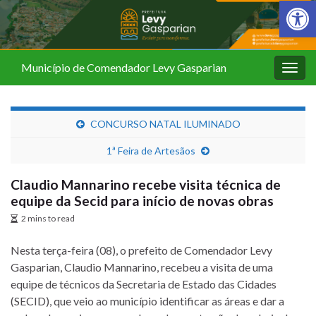
Barra de Fer
Município de Comendador Levy Gasparian
Alter
nave
CONCURSO NATAL ILUMINADO
1ª Feira de Artesãos
Claudio Mannarino recebe visita técnica de
equipe da Secid para início de novas obras
2 mins to read
Nesta terça-feira (08), o prefeito de Comendador Levy
Gasparian, Claudio Mannarino, recebeu a visita de uma
equipe de técnicos da Secretaria de Estado das Cidades
(SECID), que veio ao município identificar as áreas e dar a