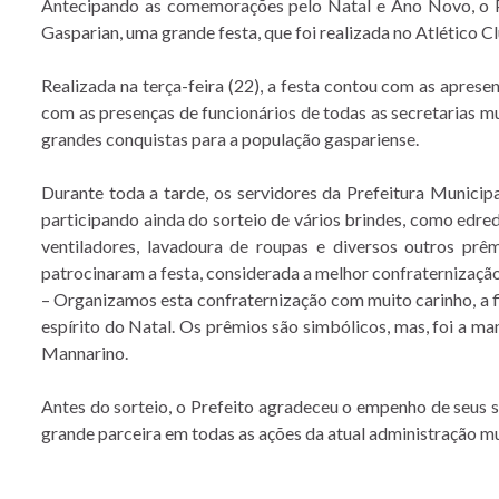
Antecipando as comemorações pelo Natal e Ano Novo, o P
Gasparian, uma grande festa, que foi realizada no Atlético C
Realizada na terça-feira (22), a festa contou com as apres
com as presenças de funcionários de todas as secretarias mun
grandes conquistas para a população gaspariense.
Durante toda a tarde, os servidores da Prefeitura Munic
participando ainda do sorteio de vários brindes, como edredon
ventiladores, lavadoura de roupas e diversos outros pr
patrocinaram a festa, considerada a melhor confraternização
– Organizamos esta confraternização com muito carinho, a 
espírito do Natal. Os prêmios são simbólicos, mas, foi a ma
Mannarino.
Antes do sorteio, o Prefeito agradeceu o empenho de seus 
grande parceira em todas as ações da atual administração mun