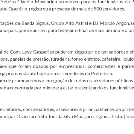
refeito Cláudio Mannarino promoveu para os funcionários da 
lube Operário, registrou a presença de mais de 500 servidores.
entações da Banda Signus, Grupo Alto Astral e DJ Márcio Argon, s
icipais, que se uniram para festejar o final de mais um ano e o p
ipal de Com. Levy Gasparian puderam degustar de um saboroso 
s, panelas de pressão, furadeira, forno elétrico, cafeteira, liquidi
êmios que foram doados por empresários, comerciantes e parc
 já promovida até hoje para os servidores da Prefeitura.
fim de promovermos a integração de todos os servidores públicos
neira encontrada por mim para estar presenteando os funcionários
secretários, coordenadores, assessores e principalmente, da prim
icipal. O vice prefeito Joel da Silva Maia, prestigiou a festa. (