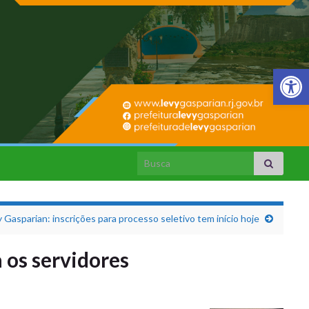
Barra de Fer
Search for:
 Gasparian: inscrições para processo seletivo tem início hoje
os servidores