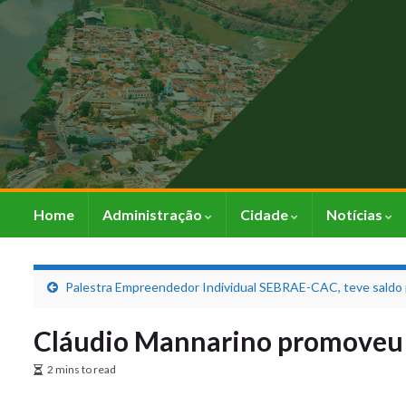
Home
Administração
Cidade
Notícias
Palestra Empreendedor Individual SEBRAE-CAC, teve saldo 
Cláudio Mannarino promoveu u
2 mins to read