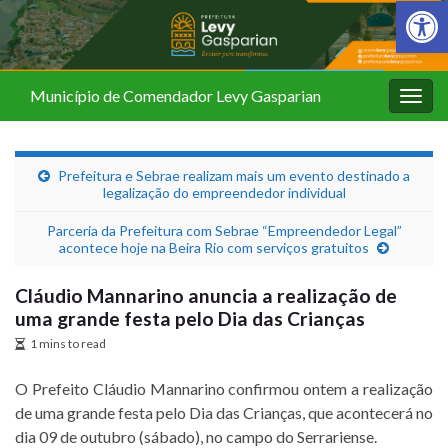
Barra de Fer
Município de Comendador Levy Gasparian
Alter
nave
Prefeitura e Sebrae realizam mais um evento destinado a
legalização do empreendedor individual
Parceria da Prefeitura com Sebrae “Empreendedor Legal”
acontece hoje na Beira Rio com serviços gratuitos
Cláudio Mannarino anuncia a realização de
uma grande festa pelo Dia das Crianças
1 mins to read
O Prefeito Cláudio Mannarino confirmou ontem a realização
de uma grande festa pelo Dia das Crianças, que acontecerá no
dia 09 de outubro (sábado), no campo do Serrariense.