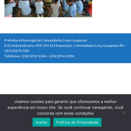
Prefeitura Municipal de Comendador Levy Gasparian
Est União Indústria, S/Nº, KM 131 Exposição, Comendador Levy Gasparian /RJ –
CEP 25870-000
Telefones: (24) 2254-1344 – (24) 2254-1094
Usamos cookies para garantir que oferecemos a melhor
experiência em nosso site. Se você continuar navegando, você
concorda com estas condições
Aceito
Política de Privacidade