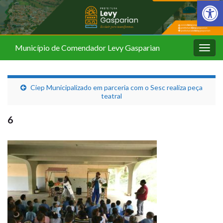
Barra de Fer
Município de Comendador Levy Gasparian
Alter
nave
Ciep Municipalizado em parceria com o Sesc realiza peça
teatral
6