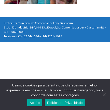
Prefeitura Municipal de Comendador Levy Gasparian
Est União Indústria, S/Nº, KM 131 Exposição, Comendador Levy Gasparian /RJ –
CEP 25870-000
Telefones: (24) 2254-1344 – (24) 2254-1094
Usamos cookies para garantir que oferecemos a melhor
experiência em nosso site. Se você continuar navegando, você
concorda com estas condições
Aceito
Política de Privacidade