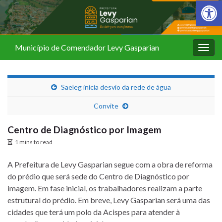
Barra de Fer
Município de Comendador Levy Gasparian
Alter
nave
Saeleg inicia desvio da rede de água
Convite
Centro de Diagnóstico por Imagem
1 mins to read
A Prefeitura de Levy Gasparian segue com a obra de reforma
do prédio que será sede do Centro de Diagnóstico por
imagem. Em fase inicial, os trabalhadores realizam a parte
estrutural do prédio. Em breve, Levy Gasparian será uma das
cidades que terá um polo da Acispes para atender à