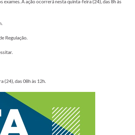
 exames. A ação ocorrerá nesta quinta-feira (24), das 8h às
m.
 de Regulação.
sitar.
a (24), das 08h às 12h.