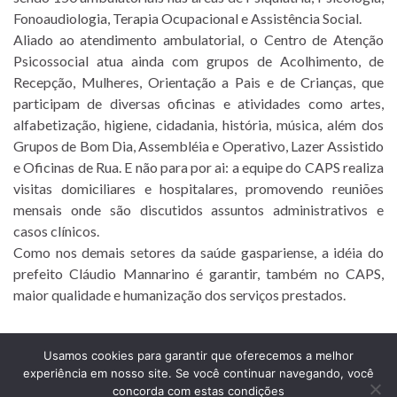
Fonoaudiologia, Terapia Ocupacional e Assistência Social.
Aliado ao atendimento ambulatorial, o Centro de Atenção
Psicossocial atua ainda com grupos de Acolhimento, de
Recepção, Mulheres, Orientação a Pais e de Crianças, que
participam de diversas oficinas e atividades como artes,
alfabetização, higiene, cidadania, história, música, além dos
Grupos de Bom Dia, Assembléia e Operativo, Lazer Assistido
e Oficinas de Rua. E não para por ai: a equipe do CAPS realiza
visitas domiciliares e hospitalares, promovendo reuniões
mensais onde são discutidos assuntos administrativos e
casos clínicos.
Como nos demais setores da saúde gaspariense, a idéia do
prefeito Cláudio Mannarino é garantir, também no CAPS,
maior qualidade e humanização dos serviços prestados.
Usamos cookies para garantir que oferecemos a melhor
experiência em nosso site. Se você continuar navegando, você
Prefeitura Municipal de Comendador Levy Gasparian
concorda com estas condições
Est União Indústria, S/Nº, KM 131 Exposição, Comendador Levy Gasparian /RJ –