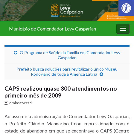
Barra de Fer
Município de Comendador Levy Gasparian
Alter
nave
O Programa de Saúde da Família em Comendador Levy
Gasparian
Prefeito busca soluções para revitalizar o único Museu
Rodoviário de toda a América Latina
CAPS realizou quase 300 atendimentos no
primeiro mês de 2009
2 mins to read
Ao assumir a administração de Comendador Levy Gasparian,
o Prefeito Cláudio Mannarino ficou impressionado com o
estado de abandono em que se encontrava o CAPS (Centro