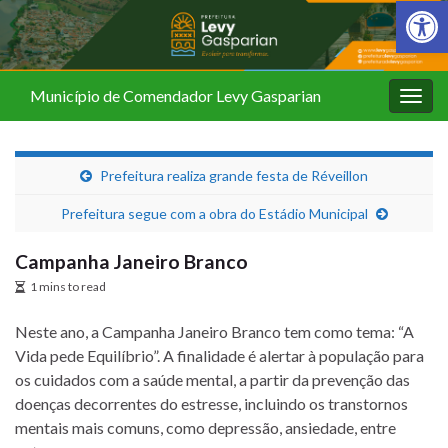
Barra de Fer
Município de Comendador Levy Gasparian
Alter
nave
Prefeitura realiza grande festa de Réveillon
Prefeitura segue com a obra do Estádio Municipal
Campanha Janeiro Branco
1 mins to read
Neste ano, a Campanha Janeiro Branco tem como tema: “A
Vida pede Equilíbrio”. A finalidade é alertar à população para
os cuidados com a saúde mental, a partir da prevenção das
doenças decorrentes do estresse, incluindo os transtornos
mentais mais comuns, como depressão, ansiedade, entre