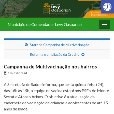
Barra de Fer
Município de Comendador Levy Gasparian
Alter
nave
Start na Campanha de Multivacinação
Reforma e ampliação da Creche
Campanha de Multivacinação nos bairros
1 mins to read
A Secretaria de Saúde informa, que nesta quinta-feira (24),
das 16h às 19h, a equipe de vacina estará nos PSF’s de Monte
Serrat e Afonso Arinos. O objetivo é a atualização da
caderneta de vacinação de crianças e adolescentes de até 15
anos de idade.