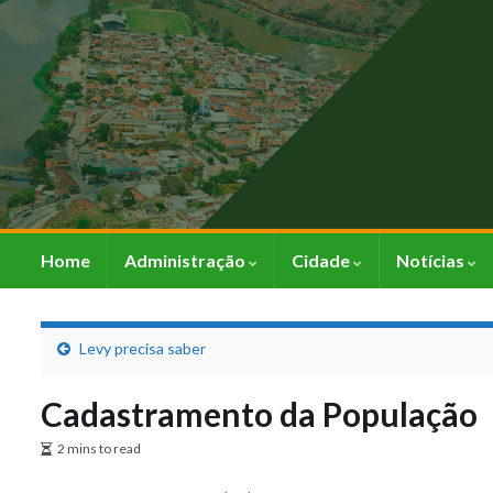
Home
Administração
Cidade
Notícias
Levy precisa saber
Cadastramento da População
2 mins to read