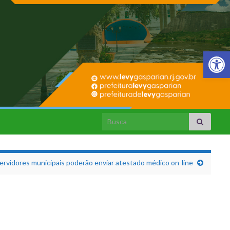
Barra de Fer
Search for:
ervidores municipais poderão enviar atestado médico on-line