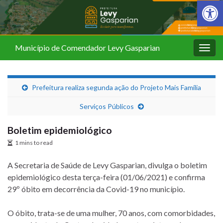
Barra de Fer
Município de Comendador Levy Gasparian
Alter
nave
Prefeitura realiza segunda ação do Projeto Mais Família
Serviços Públicos
Boletim epidemiológico
1 mins to read
A Secretaria de Saúde de Levy Gasparian, divulga o boletim
epidemiológico desta terça-feira (01/06/2021) e confirma
29º óbito em decorrência da Covid-19 no município.
O óbito, trata-se de uma mulher, 70 anos, com comorbidades,