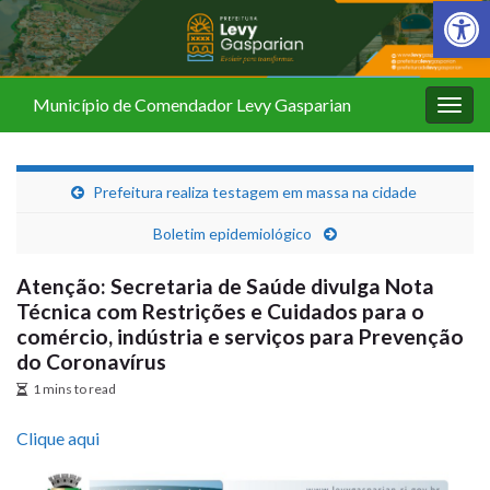
Barra de Fer
Município de Comendador Levy Gasparian
Alter
nave
Prefeitura realiza testagem em massa na cidade
Boletim epidemiológico
Atenção: Secretaria de Saúde divulga Nota
Técnica com Restrições e Cuidados para o
comércio, indústria e serviços para Prevenção
do Coronavírus
1 mins to read
Clique aqui