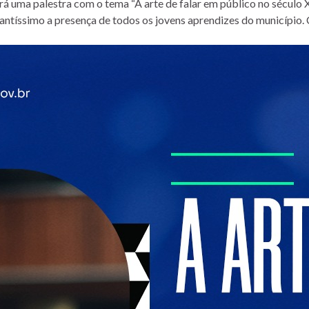
rá uma palestra com o tema “A arte de falar em público no século 
tantíssimo a presença de todos os jovens aprendizes do município