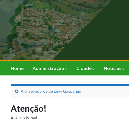
Home
Administração
Cidade
Notícias
Alô, servidores de Levy Gasparian
Atenção!
1 mins to read