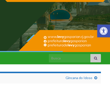
Barra de Fer
Search for:
Gincana do Idoso