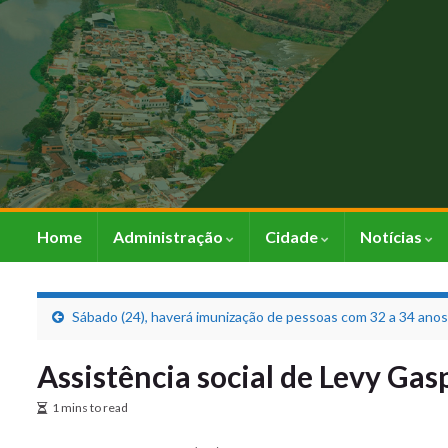
Home
Administração
Cidade
Notícias
Sábado (24), haverá imunização de pessoas com 32 a 34 anos
Assistência social de Levy Gas
1 mins to read