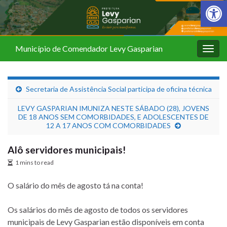
Barra de Fer
Município de Comendador Levy Gasparian
Alter
nave
Secretaria de Assistência Social participa de oficina técnica
LEVY GASPARIAN IMUNIZA NESTE SÁBADO (28), JOVENS
DE 18 ANOS SEM COMORBIDADES, E ADOLESCENTES DE
12 A 17 ANOS COM COMORBIDADES
Alô servidores municipais!
1 mins to read
O salário do mês de agosto tá na conta!
Os salários do mês de agosto de todos os servidores
municipais de Levy Gasparian estão disponíveis em conta