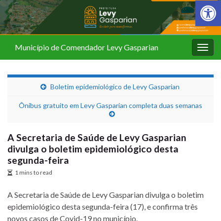
Barra de Fer
Município de Comendador Levy Gasparian
Alter
nave
Boletim epidemiológico de Levy Gasparian
Ônibus gratuito em Levy Gasparian completa duas semanas
A Secretaria de Saúde de Levy Gasparian
divulga o boletim epidemiológico desta
segunda-feira
1 mins to read
A Secretaria de Saúde de Levy Gasparian divulga o boletim
epidemiológico desta segunda-feira (17), e confirma três
novos casos de Covid-19 no município.