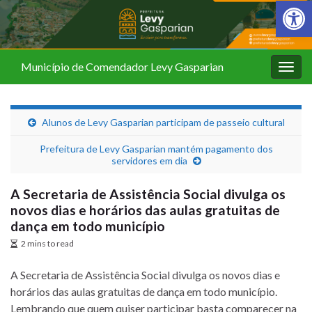
Barra de Fer
Município de Comendador Levy Gasparian
Alter
nave
Alunos de Levy Gasparian participam de passeio cultural
Prefeitura de Levy Gasparian mantém pagamento dos
servidores em dia
A Secretaria de Assistência Social divulga os
novos dias e horários das aulas gratuitas de
dança em todo município
2 mins to read
A Secretaria de Assistência Social divulga os novos dias e
horários das aulas gratuitas de dança em todo município.
Lembrando que quem quiser participar basta comparecer na