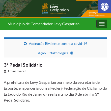
Barra de Fer
Município de Comendador Levy Gasparian
Alter
nave
Vacinação Bivalente contra a covid-19
Ação Oftalmológica
3º Pedal Solidário
1 mins to read
A prefeitura de Levy Gasparian por meio da secretaria de
Esporte, em parceria com a Fecierj (Federação de Ciclismo do
Estado do Rio de Janeiro), realizará no dia 9 de abril, o 3°
Pedal Solidário.