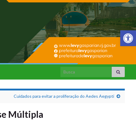
Barra de Fer
Search for:
Cuidados para evitar a proliferação do Aedes Aegypti
se Múltipla