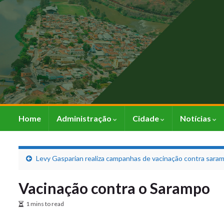
Home
Administração
Cidade
Notícias
Levy Gasparian realiza campanhas de vacinação contra saram
Vacinação contra o Sarampo
1 mins to read