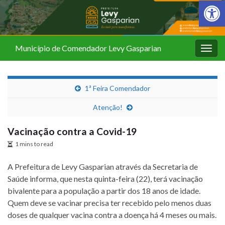
Barra de Fer
Município de Comendador Levy Gasparian
Alter
nave
1ª Feira Comendador
Atenção!
Vacinação contra a Covid-19
1 mins to read
A Prefeitura de Levy Gasparian através da Secretaria de
Saúde informa, que nesta quinta-feira (22), terá vacinação
bivalente para a população a partir dos 18 anos de idade.
Quem deve se vacinar precisa ter recebido pelo menos duas
doses de qualquer vacina contra a doença há 4 meses ou mais.