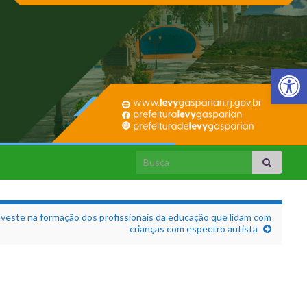
Barra de Fer
Search for:
nveste na formação dos profissionais da educação que lidam com
crianças com espectro autista