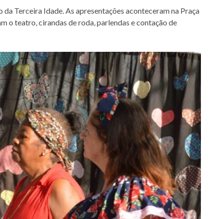
po da Terceira Idade. As apresentações aconteceram na Praça
 o teatro, cirandas de roda, parlendas e contação de