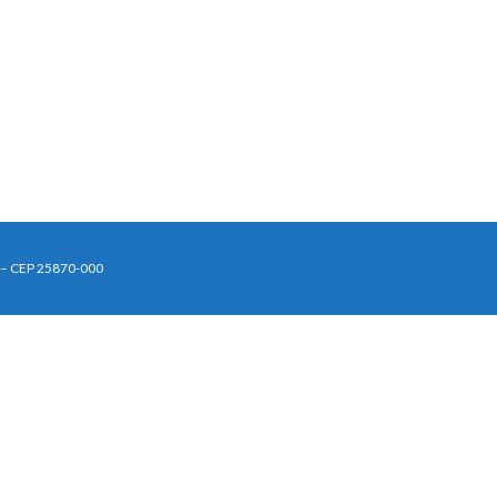
J – CEP 25870-000