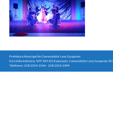
Prefeitura Municipal de Comendador Levy Gasparian
Est União Indústria, S/Nº, KM 131 Exposição, Comendador Levy Gasparian /R
Telefones: (24) 2254-1344 – (24) 2254-1094