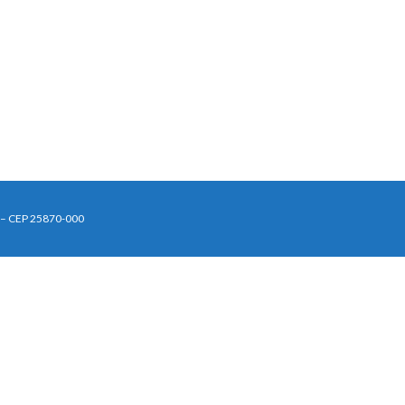
J – CEP 25870-000