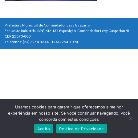
Prefeitura Municipal de Comendador Levy Gasparian
Est União Indústria, S/Nº, KM 131 Exposição, Comendador Levy Gasparian /RJ –
CEP 25870-000
Telefones: (24) 2254-1344 – (24) 2254-1094
Usamos cookies para garantir que oferecemos a melhor
experiência em nosso site. Se você continuar navegando, você
concorda com estas condições
Aceito
Política de Privacidade