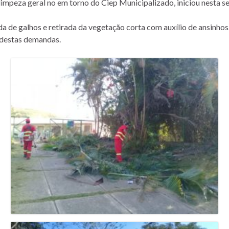
 limpeza geral no em torno do Ciep Municipalizado, iniciou nesta se
da de galhos e retirada da vegetação corta com auxílio de ansinhos
o destas demandas.