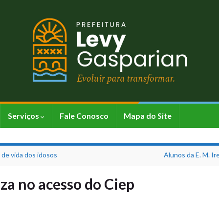
Serviços
Fale Conosco
Mapa do Site
 de vida dos idosos
Alunos da E. M. I
eza no acesso do Ciep