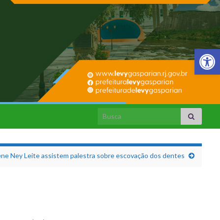
Barra de Fer
Search for:
rene Ney Leite assistem palestra sobre escovação dos dentes