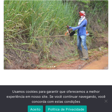
Usamos cookies para garantir que oferecemos a melhor
experiência em nosso site. Se você continuar navegando, você
Prefeitura Municipal de Comendador Levy Gasparian
concorda com estas condições
Est União Indústria, S/Nº, KM 131 Exposição, Comendador Levy Gasparian /RJ –
CEP 25870-000
Aceito
Política de Privacidade
Telefones: (24) 2254-1344 – (24) 2254-1094