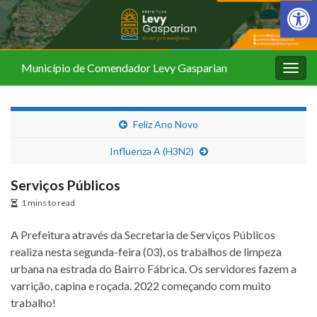
Barra de Fer
Município de Comendador Levy Gasparian
Alter
nave
Feliz Ano Novo
Influenza A (H3N2)
Serviços Públicos
1 mins to read
A Prefeitura através da Secretaria de Serviços Públicos
realiza nesta segunda-feira (03), os trabalhos de limpeza
urbana na estrada do Bairro Fábrica. Os servidores fazem a
varrição, capina e roçada. 2022 começando com muito
trabalho!