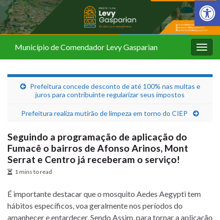
Barra de Fer
Município de Comendador Levy Gasparian
Alter
nave
Prefeitura concede desconto de até 100% nas multas e
juros para contribuinte regularizar seus impostos
Prefeitura realiza mutirão de limpeza em torno do CIEP
Seguindo a programação de aplicação do
Fumacê o bairros de Afonso Arinos, Mont
Serrat e Centro já receberam o serviço!
1 mins to read
É importante destacar que o mosquito Aedes Aegypti tem
hábitos específicos, voa geralmente nos períodos do
amanhecer e entardecer. Sendo Assim, para tornar a aplicação