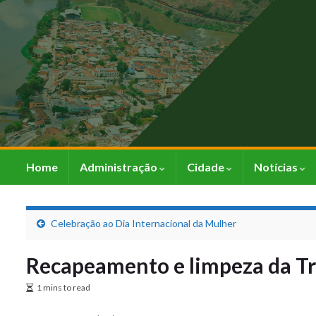
Home
Administração
Cidade
Notícias
Celebração ao Dia Internacional da Mulher
Recapeamento e limpeza da Tr
1 mins to read