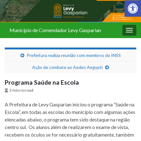
Barra de Fer
Município de Comendador Levy Gasparian
Alter
nave
Prefeitura realiza reunião com membros do INSS
Ação de combate ao Aedes Aegypti
Programa Saúde na Escola
2 mins to read
A Prefeitura de Levy Gasparian iniciou o programa “Saúde na
Escola”, em todas as escolas do município com algumas ações
elencadas abaixo, o programa tem sido destaque na região
centro sul. Os alunos além de realizarem o exame de vista,
recebem os óculos se for necessário gratuitamente, também