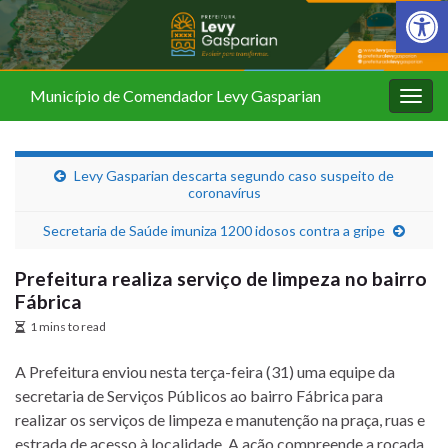
Barra de Fer
Município de Comendador Levy Gasparian
Alter
nave
Levy Gasparian descarta segundo caso suspeito de
coronavírus
Secretaria de Saúde imuniza 1200 idosos contra a gripe
Prefeitura realiza serviço de limpeza no bairro
Fábrica
1 mins to read
A Prefeitura enviou nesta terça-feira (31) uma equipe da
secretaria de Serviços Públicos ao bairro Fábrica para
realizar os serviços de limpeza e manutenção na praça, ruas e
estrada de acesso à localidade. A ação compreende a roçada,