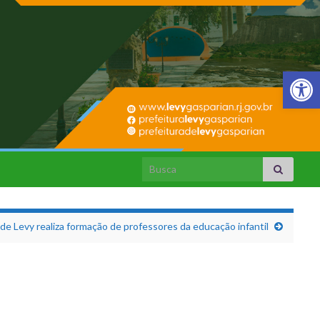
Barra de Fer
Search for:
 de Levy realiza formação de professores da educação infantil