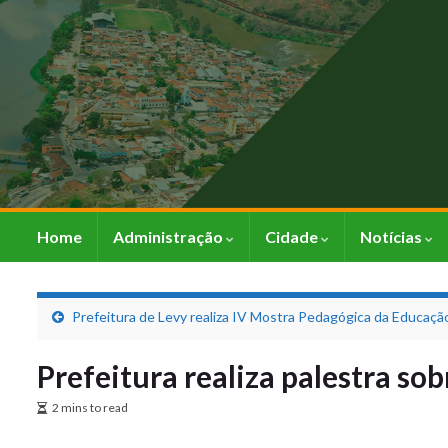
Home
Administração
Cidade
Notícias
Prefeitura de Levy realiza IV Mostra Pedagógica da Educação
Prefeitura realiza palestra so
2 mins to read