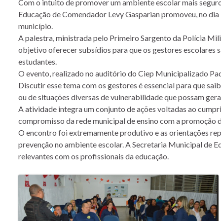
Com o intuito de promover um ambiente escolar mais seguro e
Educação de Comendador Levy Gasparian promoveu, no dia 26 
município.
A palestra, ministrada pelo Primeiro Sargento da Polícia Mili
objetivo oferecer subsídios para que os gestores escolares sa
estudantes.
O evento, realizado no auditório do Ciep Municipalizado Pa
Discutir esse tema com os gestores é essencial para que sai
ou de situações diversas de vulnerabilidade que possam gera
A atividade integra um conjunto de ações voltadas ao cumpr
compromisso da rede municipal de ensino com a promoção de u
O encontro foi extremamente produtivo e as orientações repa
prevenção no ambiente escolar. A Secretaria Municipal de Ed
relevantes com os profissionais da educação.