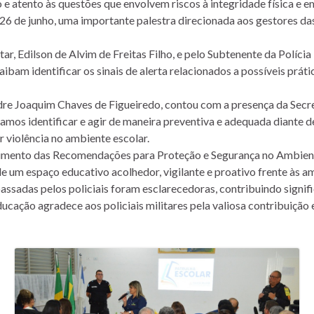
 atento às questões que envolvem riscos à integridade física e e
de junho, uma importante palestra direcionada aos gestores das 
tar, Edilson de Alvim de Freitas Filho, e pelo Subtenente da Políci
ibam identificar os sinais de alerta relacionados a possíveis práti
dre Joaquim Chaves de Figueiredo, contou com a presença da Secr
bamos identificar e agir de maneira preventiva e adequada diante 
r violência no ambiente escolar.
imento das Recomendações para Proteção e Segurança no Ambiente 
m espaço educativo acolhedor, vigilante e proativo frente às ame
ssadas pelos policiais foram esclarecedoras, contribuindo signif
ucação agradece aos policiais militares pela valiosa contribuição