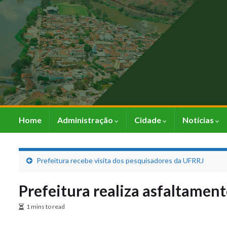
Home
Administração
Cidade
Notícias
Prefeitura recebe visita dos pesquisadores da UFRRJ
Prefeitura realiza asfaltamen
1 mins to read