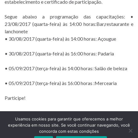
estabelecimento e certificado de participação.
Segue abaixo a programação das capacitações: •
23/08/2017 (quarta-feira) às 14:00 horas:Bar,restaurante e
lanchonete
• 30/08/2017 (quarta-feira) às 14:00 horas: Açougue
• 30/08/2017 (quarta-feira) às 16:00 horas: Padaria
• 05/09/2017 (terça-feira) às 14:00 horas: Salão de beleza
• 05/09/2017 (terça-feira) às 16:00 horas :Mercearia
Participe!
Usamos cookies para garantir que oferecemos a melhor
experiência em nosso site. Se você continuar navegando, você
Prefeitura Municipal de Comendador Levy Gasparian
concorda com estas condições
Est União Indústria, S/Nº, KM 131 Exposição, Comendador Levy Gasparian /RJ –
CEP 25870-000