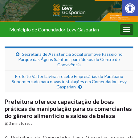
Barra de Fer
Município de Comendador Levy Gasparian
Alter
nave
Secretaria de Assistência Social promove Passeio no
Parque das Águas Salutaris para idosos do Centro de
Convivência
Prefeito Valter Lavinas recebe Empresárias do Paraibano
Supermercado para novas instalações em Comendador Levy
Gasparian
Prefeitura oferece capacitação de boas
práticas de manipulação para os comerciantes
do gênero alimentício e salões de beleza
2 mins to read
A Prefeitura de Comendador Levy Gasparian através da