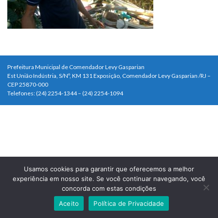
Prefeitura Municipal de Comendador Levy Gasparian
Est União Indústria, S/Nº, KM 131 Exposição, Comendador Levy Gasparian /RJ –
CEP 25870-000
Telefones: (24) 2254-1344 – (24) 2254-1094
Usamos cookies para garantir que oferecemos a melhor
experiência em nosso site. Se você continuar navegando, você
concorda com estas condições
Aceito
Política de Privacidade