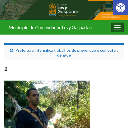
Barra de Fer
Município de Comendador Levy Gasparian
Alter
nave
Prefeitura intensifica trabalhos de prevenção e combate a
dengue
2