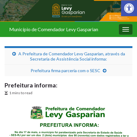
Barra de Fer
Município de Comendador Levy Gasparian
Alter
nave
A Prefeitura de Comendador Levy Gasparian, através da
Secretaria de Assistência Social informa:
Prefeitura firma parceria com o SESC
Prefeitura informa:
1 mins to read