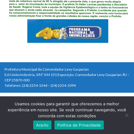
Prefeitura Municipal de Comendador Levy Gasparian
Est União Indústria, S/Nº, KM 131 Exposição, Comendador Levy Gasparian /RJ –
CEP 25870-000
Telefones: (24) 2254-1344 – (24) 2254-1094
Usamos cookies para garantir que oferecemos a melhor
experiência em nosso site. Se você continuar navegando, você
concorda com estas condições
Aceito
Política de Privacidade