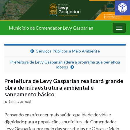
Barra de Fer
Município de Comendador Levy Gasparian
Alter
nave
Serviços Públicos e Meio Ambiente
Prefeitura de Levy Gasparian adere a programa que beneficia
idosos
Prefeitura de Levy Gasparian realizará grande
obra de infraestrutura ambiental e
saneamento básico
3 mins to read
Pensando em oferecer mais saúde, qualidade de vida e
dignidade para a população, a prefeitura de Comendador
Levy Gasparian, por meio das secretarias de Obras e Meio