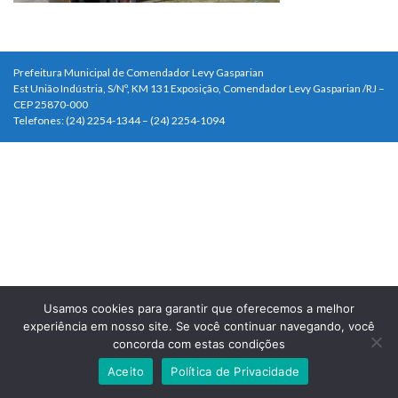
Prefeitura Municipal de Comendador Levy Gasparian
Est União Indústria, S/Nº, KM 131 Exposição, Comendador Levy Gasparian /RJ –
CEP 25870-000
Telefones: (24) 2254-1344 – (24) 2254-1094
Usamos cookies para garantir que oferecemos a melhor
experiência em nosso site. Se você continuar navegando, você
concorda com estas condições
Aceito
Política de Privacidade